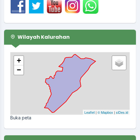
Wilayah Kalurahan
+
−
Leaflet
|
© Mapbox
|
siDes.id
Buka peta