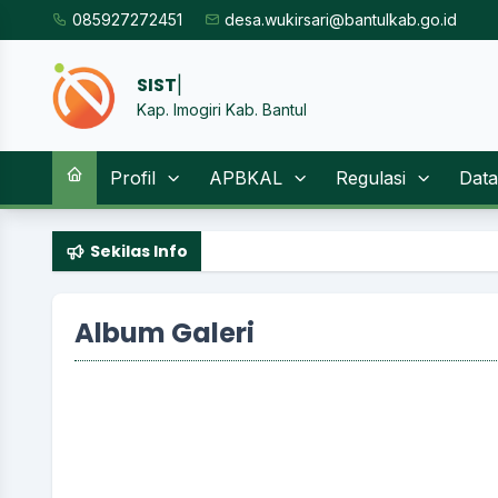
085927272451
desa.wukirsari@bantulkab.go.id
SISTEM INFO
|
Kap. Imogiri Kab. Bantul
Profil
APBKAL
Regulasi
Data
Sekilas Info
Album Galeri