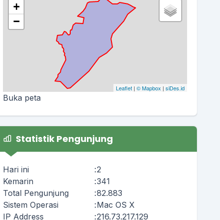
+
−
Leaflet
|
© Mapbox
|
siDes.id
Buka peta
Statistik Pengunjung
Hari ini
:
2
Kemarin
:
341
Total Pengunjung
:
82.883
Sistem Operasi
:
Mac OS X
IP Address
:
216.73.217.129