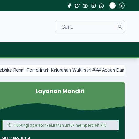
emerintah Kalurahan Wukirsari ### Aduan Dan Permohonan Informa
Layanan Mandiri
Hubungi operator kalurahan untuk memperoleh PIN
NIK / No. KTP