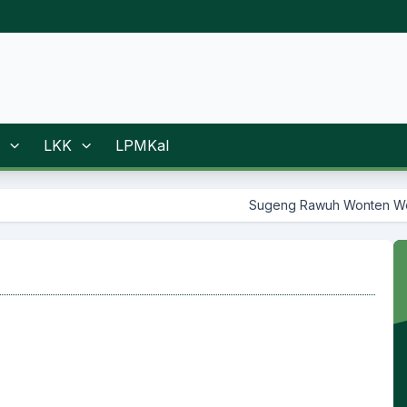
LKK
LPMKal
Sugeng Rawuh Wonten Website Resmi P